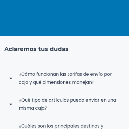
Aclaremos tus dudas
¿Cómo funcionan las tarifas de envío por
caja y qué dimensiones manejan?
Ofrecemos tarifas planas y simplificadas para
¿Qué tipo de artículos puedo enviar en una
facilitar tus envíos. Trabajamos con tres
misma caja?
tamaños de cajas:
Puedes enviar artículos duraderos o
Caja Mini:
12” x 12” x 12”
¿Cuáles son los principales destinos y
misceláneos, pero no se permite mezclar ambos