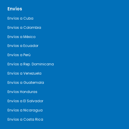
elegida y nosotros nos encargamos del resto,
Envíos
asegurando que tu envío llegue a su destino.
Envíos a Cuba
Envíos a Colombia
Envíos a México
Envíos a Ecuador
Envíos a Perú
Envíos a Rep. Dominicana
Envíos a Venezuela
Envíos a Guatemala
Envíos Honduras
Envíos a El Salvador
Envíos a Nicaragua
Envíos a Costa Rica