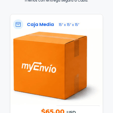
.
menos con entrega segura a Cuba
Caja Media
15” x 15” x 15”
$65.00
USD