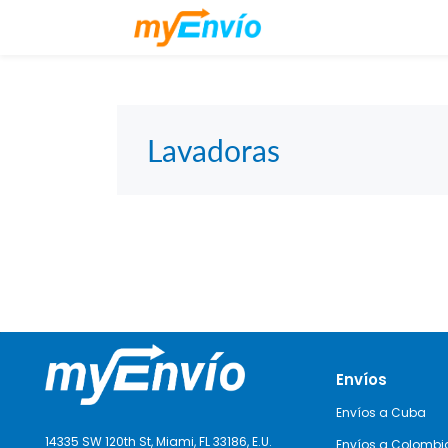
Lavadoras
Envíos
Envíos a Cuba
14335 SW 120th St, Miami,
FL 33186, E.
U.
Envíos a Colombi