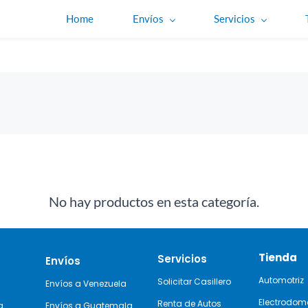
Home
Envíos
Servicios
No hay productos en esta categoría.
Tienda
Servicios
Envíos
Automotriz
Solicitar Casillero
Envíos a Venezuela
Electrodom
Renta de Autos
a
Envíos a Guatemala