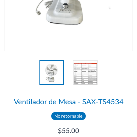
Ventilador de Mesa - SAX-TS4534
No retornable
$55.00