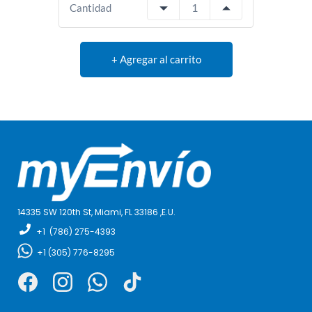
Cantidad
+ Agregar al carrito
14335 SW 120th St, Miami,
FL 33186 ,E
.U.
+1
(786) 275-4393
+1
(305) 776-8295